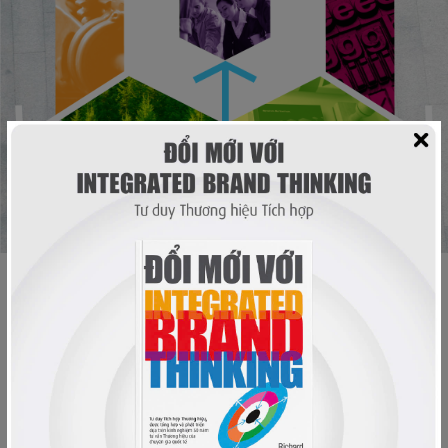
LIÊN HỆ
Inquiry@RmooreA.com
Hotline: 0978 656 605