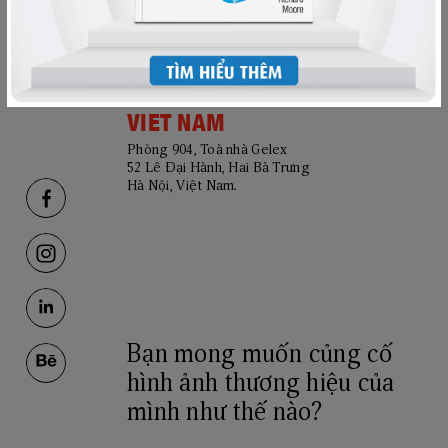
USA
Tầng 5, 21 phố Bond,
New York, 10012, Mỹ.
VIET NAM
Phòng 904, Toà nhà Gelex
52 Lê Đại Hành, Hai Bà Trưng
Hà Nội, Việt Nam.
Bạn mong muốn củng cố
hình ảnh thương hiệu của
mình như thế nào?